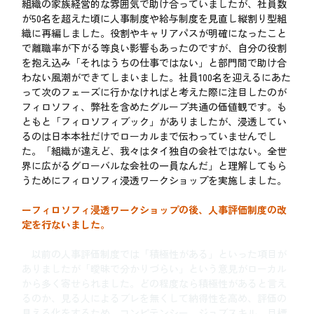
組織の家族経営的な雰囲気で助け合っていましたが、社員数
が50名を超えた頃に人事制度や給与制度を見直し縦割り型組
織に再編しました。役割やキャリアパスが明確になったこと
で離職率が下がる等良い影響もあったのですが、自分の役割
を抱え込み「それはうちの仕事ではない」と部門間で助け合
わない風潮ができてしまいました。社員100名を迎えるにあた
って次のフェーズに行かなければと考えた際に注目したのが
フィロソフィ、弊社を含めたグループ共通の価値観です。も
ともと「フィロソフィブック」がありましたが、浸透してい
るのは日本本社だけでローカルまで伝わっていませんでし
た。「組織が違えど、我々はタイ独自の会社ではない。全世
界に広がるグローバルな会社の一員なんだ」と理解してもら
うためにフィロソフィ浸透ワークショップを実施しました。
ーフィロソフィ浸透ワークショップの後、人事評価制度の改
定を行ないました。
以前の人事評価制度では「積極性がある」といった項目が
ありましたが「曖昧で分かりづらい」という意見がローカル
から多く寄せられました。どの程度なら積極性があると言え
るのか、見る人によるブレを無くして納得性を高め、評価の
見える化をするため、コンピテンシー、ジョブスキル、目標